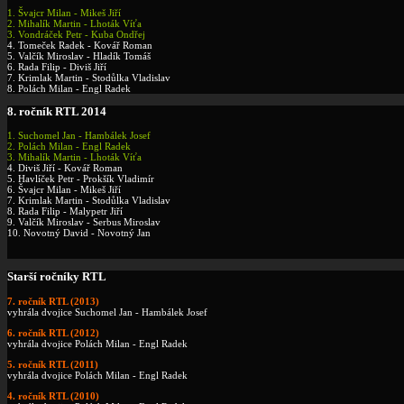
1. Švajcr Milan - Mikeš Jiří
2. Mihalík Martin - Lhoták Víťa
3. Vondráček Petr - Kuba Ondřej
4. Tomeček Radek - Kovář Roman
5. Valčík Miroslav - Hladík Tomáš
6. Rada Filip - Diviš Jiří
7. Krimlak Martin - Stodůlka Vladislav
8. Polách Milan - Engl Radek
8.
ročník RTL 2014
1. Suchomel Jan - Hambálek Josef
2. Polách Milan - Engl Radek
3. Mihalík Martin - Lhoták Víťa
4. Diviš Jiří - Kovář Roman
5. Havlíček Petr - Prokšík Vladimír
6. Švajcr Milan - Mikeš Jiří
7. Krimlak Martin - Stodůlka Vladislav
8. Rada Filip - Malypetr Jiří
9. Valčík Miroslav - Serbus Miroslav
10. Novotný David - Novotný Jan
Starší
ročníky RTL
7. ročník RTL (2013)
vyhrála dvojice Suchomel Jan - Hambálek Josef
6. ročník RTL (2012)
vyhrála dvojice Polách Milan - Engl Radek
5. ročník RTL (2011)
vyhrála dvojice Polách Milan - Engl Radek
4. ročník RTL (2010)