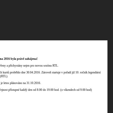
óna 2016 byla právě zahájena!
evřeny a přichystány nejen pro novou sezónu RTL.
h kurtů proběhlo dne 30.04.2016. Zároveň startuje v pořadí již 10. ročník legendární
(RTL).
 je letos plánováno na 31.10.2016.
řejnost přístupné každý den od 8.00 do 19.00 hod. (o víkendech od 9.00 hod)