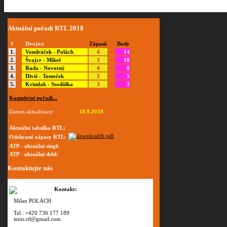
Aktuální
pořadí RTL 2018
#
Dvojice
Zápasů
Body
1.
Vondráček - Polách
4
14
2.
Švajcr - Mikeš
3
10
3.
Rada - Novotný
4
8
4.
Diviš - Tomeček
2
5
5.
Krimlak - Stodůlka
3
3
Kompletní pořadí...
Datum aktualizace:
18.9.2018
Aktuální tabulka RTL:
Odehrané zápasy RTL:
ATP - aktuální singl:
ATP - aktuální debl:
Kontaktujte nás
Kontakt:
Milan POLÁCH
Tel.: +420 736 177 189
tenis.rtl@gmail.com