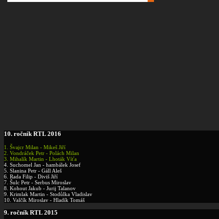
10.
ročník RTL 2016
1. Švajcr Milan - Mikeš Jiří
2.
Vondráček Petr - Polách Milan
3.
Mihalík Martin - Lhoták Víťa
4. Suchomel Jan - hambálek Josef
5. Slanina Petr - Gáll Aleš
6. Rada Filip - Diviš Jiří
7. Šulc Petr - Serbus Miroslav
8. Kohout Jakub - Jurij Talanov
9. Krimlak Martin - Stodůlka Vladislav
10. Valčík Miroslav - Hladík Tomáš
9.
ročník RTL 2015