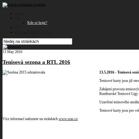
Domů
RTL
Kde se hraje?
ATP
Rezervace kurtů - SRAS
13 May 2016
Tenisová sezona a RTL 2016
13.5.2016 - Tenisová sez
Tenisové kurty jsou již ot
Zahájení provozu tenisovýc
Rumburské Tenisové Ligy 
Uzavření tenisového areálu
Tenisové kurty jsou pro ve
Více informací naleznete na stránkách
www.sras.cz
.